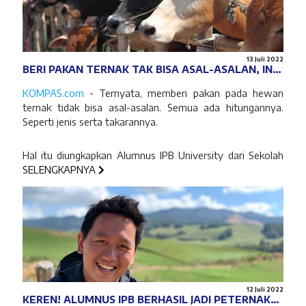
13 Juli 2022
BERI PAKAN TERNAK TAK BISA ASAL-ASALAN, INI
TIPS ALA ALUMNUS IPB
KOMPAS.com
- Ternyata, memberi pakan pada hewan
ternak tidak bisa asal-asalan. Semua ada hitungannya.
Seperti jenis serta takarannya.
Hal itu diungkapkan Alumnus IPB University dari Sekolah
Vokasi, Septian Jasiah Wijaya. Kini, ia sukses membangun
SELENGKAPNYA
usaha bernama PT Waluya Wijaya Farm.
Ia menceritakan sejak SMA sudah memulai usaha ternak.
Sampai pada akhirnya dia memutuskan untuk kuliah di IPB
University. Tetapi kini Tian telah memiliki lahan ternak
seluas 5,6 hektar.
Tujuan dia kuliah di IPB tentu tak lain karena ingin
meningkatkan pengetahuannya dalam mengurus
Tingkatkan pengetahuan
ternaknya dengan benar.
12 Juli 2022
KEREN! ALUMNUS IPB BERHASIL JADI PETERNAK